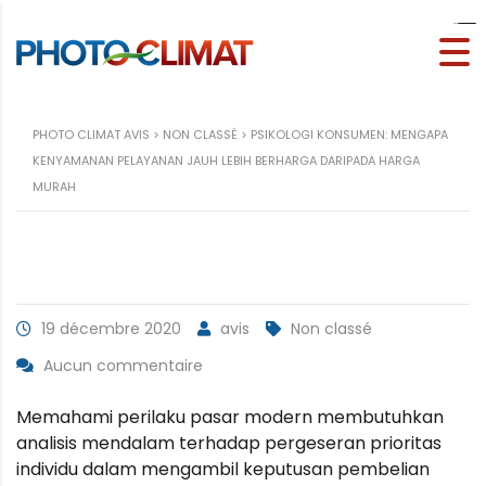
aafikotatangerangselatan.org
aafikotatasikmalaya.org
aafikotatasikmalaya.org
fopikotabanjarmasin.org
fopikotabanjarmasin.org
fopikotabanjarbaru.org
aafikotasemarang.org
aafikotabandung.org
aafikotasurabaya.org
aafikotasemarang.org
fopikotamakassar.org
fopikotamakassar.org
idikotaprabumulih.org
fopikotapalopo.org
fopikotapalopo.org
fopikotabontang.org
idikotakarawang.org
idikotakarawang.org
aafikotajakarta.org
aafikotamedan.org
aafikotamedan.org
aafikotabekasi.org
aafikotabekasi.org
aafikotadepok.org
aafikotacirebon.org
aafikotacirebon.org
aafikotaserang.org
fopikotakendari.org
fopikotakendari.org
idikotabangka.org
idikotalinggau.org
aafikotabogor.org
aafikotabogor.org
idikotasorong.org
idikotasorong.org
idikotakutai.org
idikotakutai.org
idikotatidore.org
idikotariau.org
slot maxwin
slot gacor
slot maxwin
situs togel
situs togel
legianbet
slot gacor
situs togel
situs togel
situs togel
link togel
slot gacor
link slot
jacktoto
jacktoto
kawi898
kawi898
kawi898
kawi898
kawi898
slot resmi
situs toto
toto slot
kawijitu
kawijitu
kawijitu
kawijitu
situs toto
kawijitu
kawijitu
kawijitu
kawijitu
kawijitu
situs toto
situs toto
kawijitu
kawijitu
kawijitu
kawijitu
kawijitu
kawijitu
kawijitu
kawijitu
kawijitu
kawijitu
kawijitu
kawijitu
kawijitu
kawijitu
kawijitu
kawijitu
kawijitu
kawijitu
kawijitu
kawijitu
kawijitu
kawijitu
situs toto
situs toto
situs toto
situs toto
situs toto
situs toto
situs toto
situs toto
situs toto
situs toto
situs toto
kawijitu
kawijitu
kawijitu
situs toto
situs toto
toto slot
kawijitu
kawijitu
kawijitu
link toto
link toto
link toto
situs toto
kawijitu
kawijitu
kawijitu
situs toto
kawijitu
slot4d
kawijitu
kawijitu
kawijitu
kawijitu
kawijitu
kawijitu
kawijitu
kawijitu
kawijitu
rtp slot
rtp slot
rtp slot
rtp slot
rtp slot
PHOTO CLIMAT AVIS
>
NON CLASSÉ
>
PSIKOLOGI KONSUMEN: MENGAPA
KENYAMANAN PELAYANAN JAUH LEBIH BERHARGA DARIPADA HARGA
MURAH
19 décembre 2020
avis
Non classé
Aucun commentaire
Memahami perilaku pasar modern membutuhkan
analisis mendalam terhadap pergeseran prioritas
individu dalam mengambil keputusan pembelian