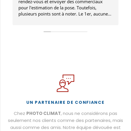
rendez-vous et envoyer des commerciaux
é
pour l'estimation de la pose. Toutefois,
é
plusieurs points sont à noter. Le 1er, aucune
e
réponse à l'email (j'ai envoyé plusieurs email
d
sans aucune réponse de leur part - à croire
que la boite est un ghost) 2nde, l'estimation
r
des coûts est exorbitant (30.000€ env, contre
8.000 ailleurs avec les mêmes prestations)
Après plusieurs appels, emails, sms j'ai réussi
à avoir le commercial, sur un ton glacial qui
n'est plus concerné finalement quand je
demande l'annulation du contrat signé. Enfin,
aucune suppression des informations
personnelles en leur possession... c'est assez
flippant... Bref, je ne recommande pas (quand
le ghost email fini par envoyer un message -
merci chatGPT - il ne s'adresse qu'à Mr,
UN PARTENAIRE DE CONFIANCE
Mesdames passez votre chemin, le maitre de
maison est masculin lol - puis c'est re silence
Chez
PHOTO CLIMAT
, nous ne considérons pas
radio).
seulement nos clients comme des partenaires, mais
aussi comme des amis. Notre équipe dévouée est