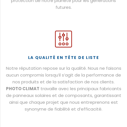
protection de notre planète pour les générations
futures.
LA QUALITÉ EN TÊTE DE LISTE
Notre réputation repose sur la qualité. Nous ne faisons
aucun compromis lorsqu’il s’agit de la performance de
nos produits et de la satisfaction de nos clients.
PHOTO CLIMAT
travaille avec les principaux fabricants
de panneaux solaires et de composants, garantissant
ainsi que chaque projet que nous entreprenons est
synonyme de fiabilité et d’efficacité.