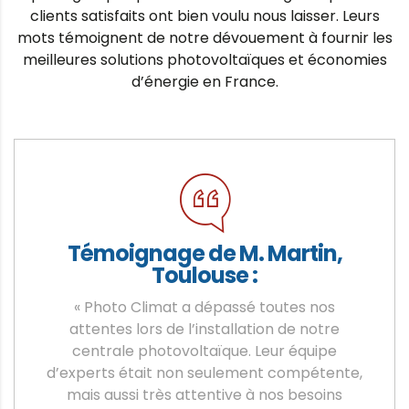
clients satisfaits ont bien voulu nous laisser. Leurs
mots témoignent de notre dévouement à fournir les
meilleures solutions photovoltaïques et économies
d’énergie en France.
Témoignage de M. Martin,
Toulouse :
« Photo Climat a dépassé toutes nos
attentes lors de l’installation de notre
centrale photovoltaïque. Leur équipe
d’experts était non seulement compétente,
mais aussi très attentive à nos besoins