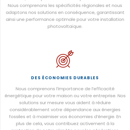
Nous comprenons les spécificités régionales et nous
adaptons nos solutions en conséquence, garantissant
ainsi une performance optimale pour votre installation
photovoltaïque.
DES ÉCONOMIES DURABLES
Nous comprenons l’importance de l’efficacité
énergétique pour votre maison ou votre entreprise. Nos
solutions sur mesure vous aident à réduire
considérablement votre dépendance aux énergies
fossiles et à maximiser vos économies d’énergie. En
plus de cela, vous contribuez activement à la