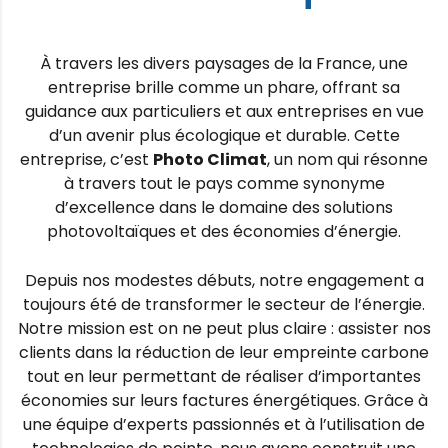
À travers les divers paysages de la France, une
entreprise brille comme un phare, offrant sa
guidance aux particuliers et aux entreprises en vue
d’un avenir plus écologique et durable. Cette
entreprise, c’est
Photo Climat
, un nom qui résonne
à travers tout le pays comme synonyme
d’excellence dans le domaine des solutions
photovoltaïques et des économies d’énergie.
Depuis nos modestes débuts, notre engagement a
toujours été de transformer le secteur de l’énergie.
Notre mission est on ne peut plus claire : assister nos
clients dans la réduction de leur empreinte carbone
tout en leur permettant de réaliser d’importantes
économies sur leurs factures énergétiques. Grâce à
une équipe d’experts passionnés et à l’utilisation de