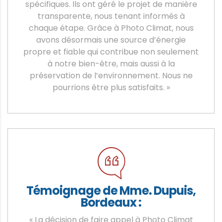
spécifiques. Ils ont géré le projet de manière
transparente, nous tenant informés à
chaque étape. Grâce à Photo Climat, nous
avons désormais une source d’énergie
propre et fiable qui contribue non seulement
à notre bien-être, mais aussi à la
préservation de l’environnement. Nous ne
pourrions être plus satisfaits. »
Témoignage de Mme. Dupuis,
Bordeaux :
« La décision de faire appel à Photo Climat