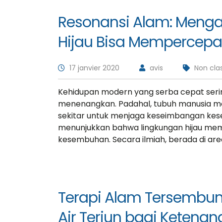
Resonansi Alam: Menga
Hijau Bisa Mempercepat
17 janvier 2020
avis
Non cla
Kehidupan modern yang serba cepat seri
menenangkan. Padahal, tubuh manusia mem
«Prior to j
sekitar untuk menjaga keseimbangan kes
Consultin
menunjukkan bahwa lingkungan hijau memi
ran a pro
kesembuhan. Secara ilmiah, berada di ar
managem
firm in th
worked in
and inves
Terapi Alam Tersembuny
Air Terjun bagi Ketenan