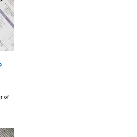
?
r of