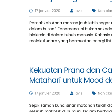
17 janvier 2020
avis
Non cla
Davi
CEO a
Pernahkah Anda merasa jauh lebih segar da
dalam hutan? Fenomena ini bukan sekadar 
biokimia di dalam tubuh manusia. Rahasi
molekul udara yang bermuatan energi listri
Kekuatan Prana dan C
Matahari untuk Mood d
17 janvier 2020
avis
Non cla
Sejak zaman kuno, sinar matahari telah 
seluruh makhluk di bumi ini. Dalam berbaga