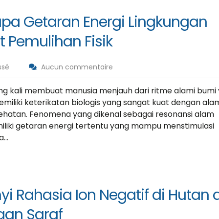
pa Getaran Energi Lingkungan
 Pemulihan Fisik
ssé
Aucun commentaire
ng kali membuat manusia menjauh dari ritme alami bumi
iliki keterikatan biologis yang sangat kuat dengan ala
oining
«Consulting WordPress
ehatan. Fenomena yang dikenal sebagai resonansi alam
g WP, Bianca
Theme is the way to go
liki getaran energi tertentu yang mampu menstimulasi
ject
for financial institutions.
ea…
ent software
We take pride in being a
e U.S. and
transparent and
 consulting
perfection orien...
tment...
i Rahasia Ion Negatif di Hutan 
gan Saraf