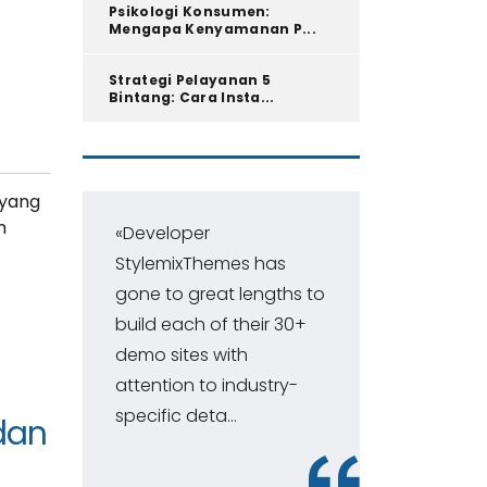
Psikologi Konsumen:
Mengapa Kenyamanan P...
Strategi Pelayanan 5
Bintang: Cara Insta...
 yang
m
«Developer
«Pr
StylemixThemes has
Con
gone to great lengths to
ran
build each of their 30+
ma
demo sites with
fir
attention to industry-
wor
specific deta...
and
dan