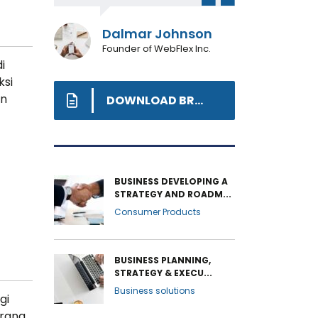
Dalmar Johnson
Founder of WebFlex Inc.
i
ksi
an
DOWNLOAD BROCHURE
BUSINESS DEVELOPING A
STRATEGY AND ROADM...
Consumer Products
BUSINESS PLANNING,
STRATEGY & EXECU...
Business solutions
gi
prana